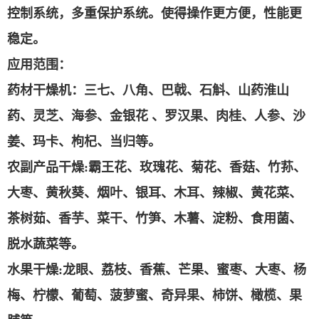
控制系统，多重保护系统。使得操作更方便，性能更
稳定。
应用范围：
药材干燥机：
三七、八角、巴戟、石斛、山药淮山
药、灵芝、海参、金银花
、罗汉果、肉桂、人参、沙
姜、玛卡、枸杞、当归等。
农副产品干燥
:
霸王花、玫瑰花、菊花、香菇、竹荪、
大枣、黄秋葵、烟叶、银耳、木耳、辣椒、黄花菜、
茶树茹、香芋、菜干、竹笋、木薯、淀粉、食用菌、
脱水蔬菜等。
水果干燥
:
龙眼、荔枝、香蕉、芒果、蜜枣、大枣、杨
梅、柠檬、葡萄、菠萝蜜、奇异果、柿饼、橄榄、果