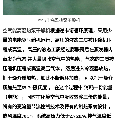
空气能高温热泵干燥机
空气能高温热泵干燥机
根据逆卡诺循环原理，采用少
量的电能驱压缩机运行，高压的液态工质被压缩机压
缩成高温
，高压的液态工质经过膨胀阀后在蒸发器内
蒸发为气态
并大量吸收空气中的热能
，气态的工质被
压缩机压缩成高温高压气体
，然后进入冷凝器放热，
把干燥介质加热，如此不断循环加热，
可以把干燥介
质加热至
65-70
摄氏度 ， 在这个过程中 消耗一份能量
（电能），同时在环境空气中吸收转移三份的能量，
特有的变流量节流控制技术及特有的制热系统设计 ，
热风温度
70C
°，系统高压力低于
2.7MPA,
排气温度低