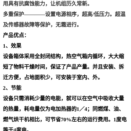
用具有抗腐蚀能力，让机组历久常新。
多重保护
————设置电源相序，超高
/
低压力。超温
及传感器故障等保护，无霜进行。
产品优点：
1
、效果
设备箱体采用全封闭结构，热空气箱内循环，大大缩
短了物料干燥时间，保证了产品产量。
并且安装、拆
迁方便，占地面积少，可安装于室内、外。
2
、
节能
设备只需消耗少量的电能，就可以在空气中吸收大量
的热量，耗电量仅为电加热器的
1
／
4
；
同燃煤、油、
燃气烘干机相比，可节省
70%
左右的运行费用。
1
度电
等于
4
度电。