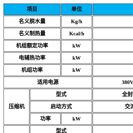
项目
单位
名义脱水量
Kg/h
名义制热量
Kcal/h
机组额定功率
kW
电辅热功率
kW
机组功率
kW
适用电源
380
型式
全封
压缩机
启动方式
交
功率
kW
型式