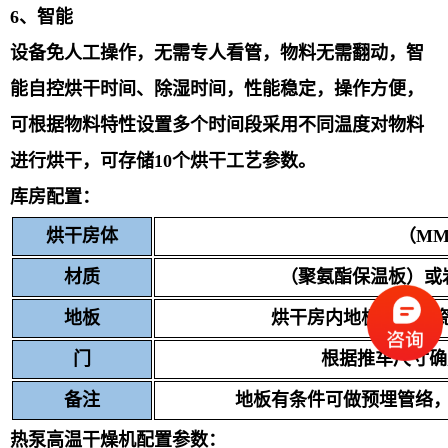
6
、
智能
设备免人工操作，无需专人看管，物料无需翻动，智
能自控烘干时间、除湿时间，性能稳
定，操作方便，
可根据物料特性设置多个时间段采用不同温度对物料
进行烘干，可存储
10
个烘
干工艺参数。
库房配置
：
烘干房体
（M
材质
（聚氨酯保温板）或
地板
烘干房内地板可采用
门
根据推车尺寸确
备注
地板有条件可做预埋管络
热泵高温干燥机配置参数：